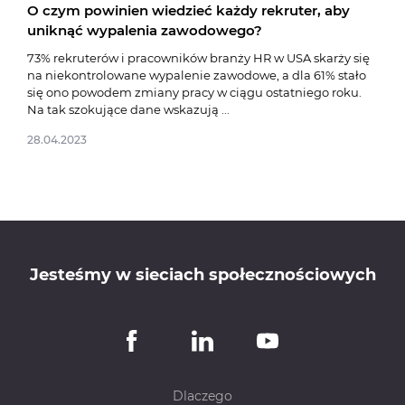
O czym powinien wiedzieć każdy rekruter, aby
Tes
uniknąć wypalenia zawodowego?
Diag
Jack
73% rekruterów i pracowników branży HR w USA skarży się
emoc
na niekontrolowane wypalenie zawodowe, a dla 61% stało
Nie 
się ono powodem zmiany pracy w ciągu ostatniego roku.
Na tak szokujące dane wskazują ...
27.0
28.04.2023
Jesteśmy w sieciach społecznościowych
Dlaczego