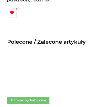
przechodząc pod
link.
0
Polecone / Zalecone artykuły
Zdrowie psychologiczne
Zd