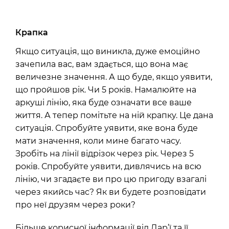
Крапка
Якщо ситуація, що виникла, дуже емоційно
зачепила вас, вам здається, що вона має
величезне значення. А що буде, якщо уявити,
що пройшов рік. Чи 5 років. Намалюйте на
аркуші лінію, яка буде означати все ваше
життя. А тепер помітьте на ній крапку. Це дана
ситуація. Спробуйте уявити, яке вона буде
мати значення, коли мине багато часу.
Зробіть на лінії відрізок через рік. Через 5
років. Спробуйте уявити, дивлячись на всю
лінію, чи згадаєте ви про цю пригоду взагалі
через якийсь час? Як ви будете розповідати
про неї друзям через роки?
Більше корисної інформації від Дар’ї та її