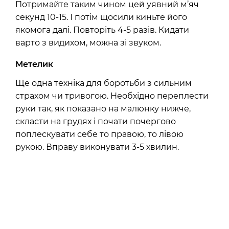
Потримайте таким чином цей уявний м’яч
секунд 10-15. І потім щосили киньте його
якомога далі. Повторіть 4-5 разів. Кидати
варто з видихом, можна зі звуком.
Метелик
Ще одна техніка для боротьби з сильним
страхом чи тривогою. Необхідно переплести
руки так, як показано на малюнку нижче,
скласти на грудях і почати почергово
поплескувати себе то правою, то лівою
рукою. Вправу виконувати 3-5 хвилин.