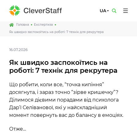
UA
Головна
Експертиза
Як швидко заспокоїтись на роботі: 7 технік для рекрутера
16.07.2026
Як швидко заспокоїтись на
роботі: 7 технік для рекрутера
Що робити, коли все, “точка кипіння”
досягнута, і зараз точно “зірве кришечку”?
Ділимося дієвими порадами від психолога
Дар’ї Селіванової, які у найскладніший
момент повернуть вас до балансу в емоціях.
Отже…