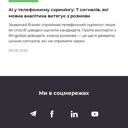
AI у телефонному скринінгу: 7 сигналів, які
Тим
мовна аналітика витягує з розмови
онл
Зазвичай бізнес сприймає телефонний скринінг лише
Ще к
як спосіб швидко оцінити кандидата. Проте експерти з
як т
Ringostat доводять: кожна розмова — це ще й джерело
це в
цінних сигналів, які не отримати через ...
гібр
06.08.2026
20.0
Ми в соцмережах