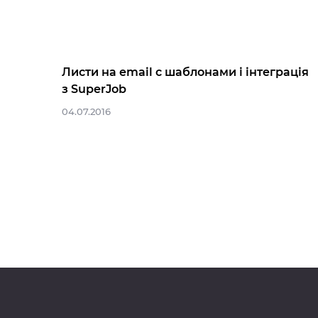
Листи на email c шаблонами і інтеграція
з SuperJob
04.07.2016