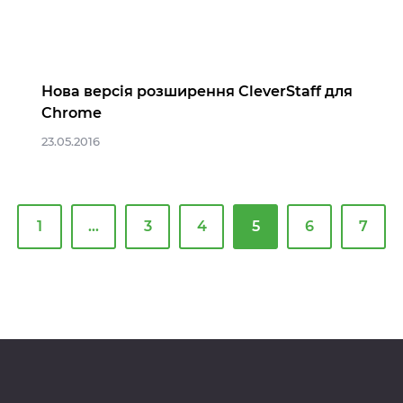
Нова версія розширення CleverStaff для
Chrome
23.05.2016
1
…
3
4
5
6
7