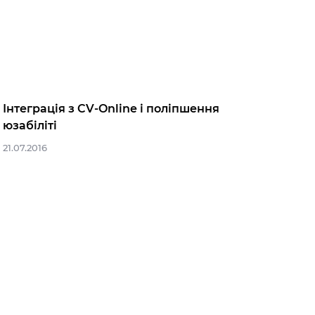
Інтеграція з CV-Online і поліпшення
юзабіліті
21.07.2016