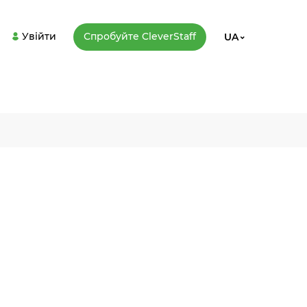
Увійти
Спробуйте CleverStaff
UA