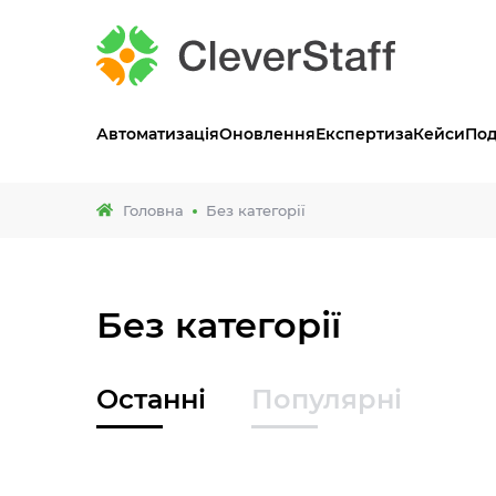
Автоматизація
Оновлення
Експертиза
Кейси
Под
Головна
Без категорії
Без категорії
Останні
Популярні