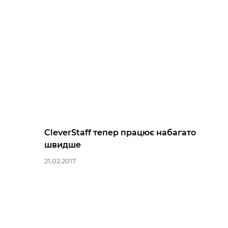
CleverStaff тепер працює набагато
швидше
21.02.2017