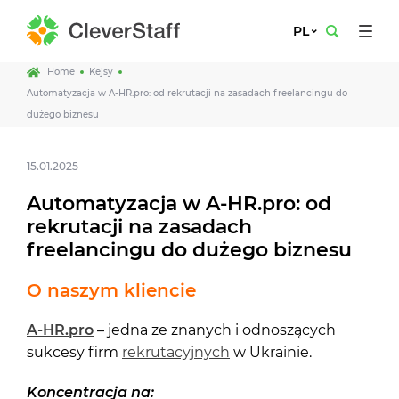
PL
Home
Kejsy
Automatyzacja w A-HR.pro: od rekrutacji na zasadach freelancingu do
dużego biznesu
15.01.2025
Automatyzacja w A-HR.pro: od
rekrutacji na zasadach
freelancingu do dużego biznesu
O naszym kliencie
A-HR.pro
– jedna ze znanych i odnoszących
sukcesy firm
rekrutacyjnych
w Ukrainie.
Koncentracja na: