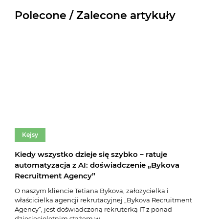
Polecone / Zalecone artykuły
Kejsy
Ke
Kiedy wszystko dzieje się szybko – ratuje
Doś
automatyzacja z AI: doświadczenie „Bykova
naj
Recruitment Agency”
Słów
serw
O naszym kliencie Tetiana Bykova, założycielka i
anal
właścicielka agencji rekrutacyjnej „Bykova Recruitment
rozwi
Agency”, jest doświadczoną rekruterką IT z ponad
dziesięcioletnim stażem w ...