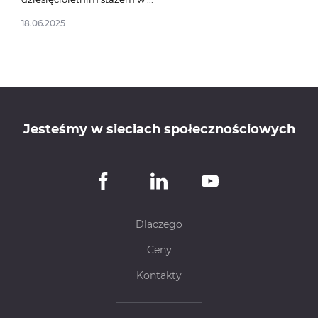
21.11
18.06.2025
Jesteśmy w sieciach społecznościowych
Dlaczego
Ceny
Kontakty