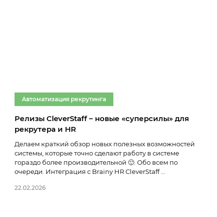
Автоматизация рекрутинга
Ав
Релизы CleverStaff – новые «суперсилы» для
Что
рекрутера и HR
Выб
(App
Делаем краткий обзор новых полезных возможностей
проц
системы, которые точно сделают работу в системе
мене
гораздо более производительной 🙂. Обо всем по
очереди. Интеграция с Brainy HR CleverStaff ...
12.01
22.02.2026