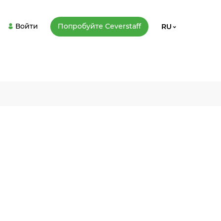
Войти
Попробуйте Сeverstaff
RU