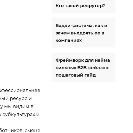
Кто такой рекрутер?
Бадди-система: как и
зачем внедрять ее в
компаниях
Фреймворк для найма
сильных B2B-сейлзов:
пошаговый гайд
рофессиональнее
ный ресурс и
у мы видим в
субкультурах и,
ботников, смене