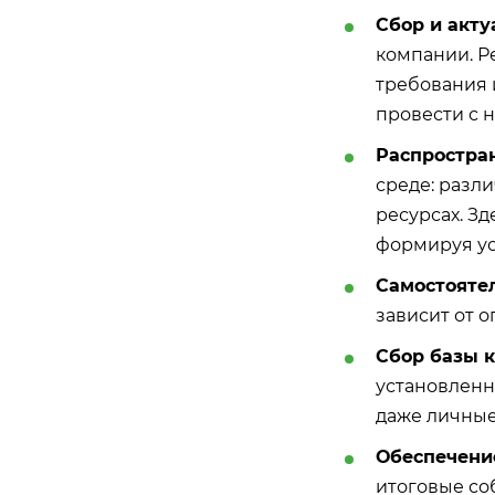
Сбор и акт
компании. Ре
требования и
провести с 
Распростра
среде: разл
ресурсах. З
формируя у
Самостояте
зависит от о
Сбор базы 
установленн
даже личные
Обеспечение
итоговые со