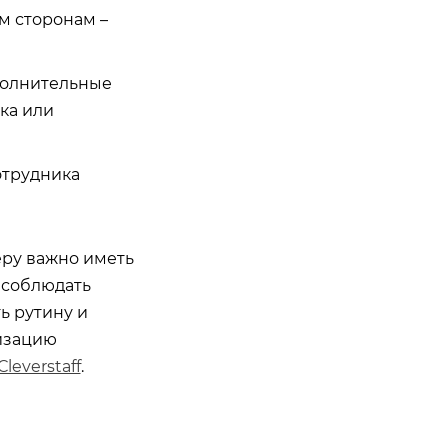
м сторонам –
ополнительные
ка или
отрудника
еру важно иметь
 соблюдать
ь рутину и
изацию
Сleverstaff
.