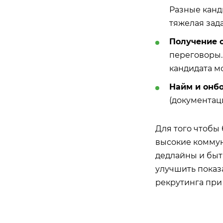
Разные канд
тяжелая зада
Получение 
переговоры.
кандидата мо
Найм и онб
(документаци
Для того чтобы 
высокие коммун
дедлайны и быт
улучшить показ
рекрутинга при