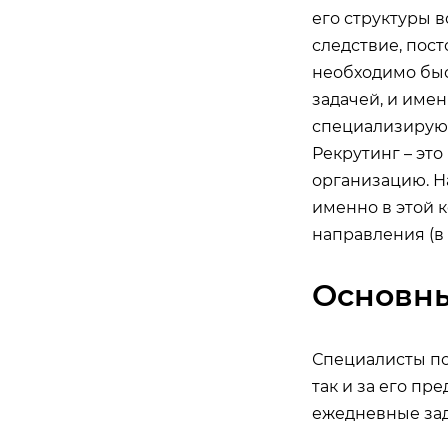
его структуры в
следствие, пос
необходимо быс
задачей, и имен
специализируютс
Рекрутинг – эт
организацию. Н
именно в этой к
направления (в 
Основны
Специалисты по
так и за его пр
ежедневные за