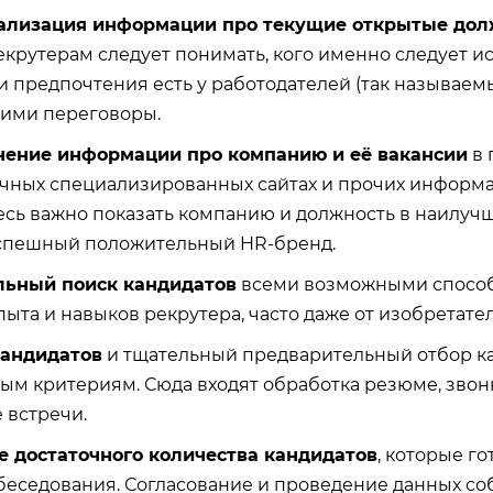
уализация информации про текущие открытые дол
крутерам следует понимать, кого именно следует ис
 предпочтения есть у работодателей (так называемы
ними переговоры.
нение информации про компанию и её вакансии
в 
ичных специализированных сайтах и прочих информ
десь важно показать компанию и должность в наилучш
спешный положительный HR-бренд.
льный поиск кандидатов
всеми возможными способа
пыта и навыков рекрутера, часто даже от изобретате
кандидатов
и тщательный предварительный отбор к
ым критериям. Сюда входят обработка резюме, звон
 встречи.
 достаточного количества кандидатов
, которые г
беседования. Согласование и проведение данных со