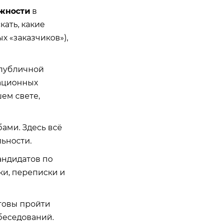
жности
в
кать, какие
х «заказчиков»),
публичной
ационных
ем свете,
ми. Здесь всё
льности.
андидатов по
ки, переписки и
отовы пройти
беседований.