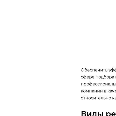
Обеспечить эфф
сфере подбора п
профессиональн
компании в кач
относительно ка
Виды ре