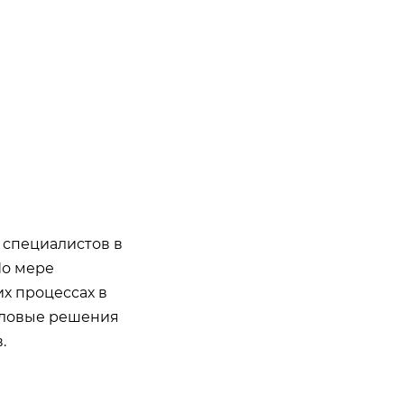
 специалистов в
По мере
х процессах в
еловые решения
.