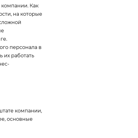
 компании. Как
сти, на которые
 сложной
ые
ге.
ого персонала в
ь их работать
нес-
штате компании,
ее, основные