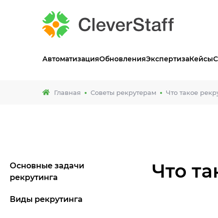
Автоматизация
Обновления
Экспертиза
Кейсы
С
Главная
Советы рекрутерам
Что такое рекр
Что та
Основные задачи
рекрутинга
Виды рекрутинга