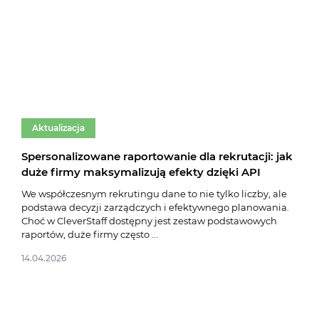
Aktualizacja
Ak
Spersonalizowane raportowanie dla rekrutacji: jak
Akt
duże firmy maksymalizują efekty dzięki API
ofe
kan
We współczesnym rekrutingu dane to nie tylko liczby, ale
podstawa decyzji zarządczych i efektywnego planowania.
Nieu
Choć w CleverStaff dostępny jest zestaw podstawowych
syst
raportów, duże firmy często ...
najn
precy
14.04.2026
05.11