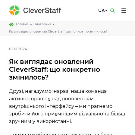
UA
Головна
Оновлення
Як виглядає оновлений CleverStaff: що конкретно змінилось?
01.10.2024
Як виглядає оновлений
CleverStaff: що конкретно
змінилось?
Друзі, нагадуємо: наразі наша команда
активно працює над оновленням
внутрішнього інтерфейсу – ми прагнемо
зробити його приємнішим візуально та більш
зручним у використанні.
Днями ми обіцяли вам показати, як буде