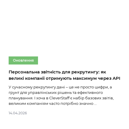
Оновлення
О
Персональна звітність для рекрутингу: як
Оно
великі компанії отримують максимум через API
у в
У сучасному рекрутингу дані – це не просто цифри, а
Ми п
грунт для управлінських рішень та ефективного
зроб
планування. І хоча в CleverStaff є набір базових звітів,
релі
великим компаніям часто потрібно значно ...
геог
14.04.2026
04.11