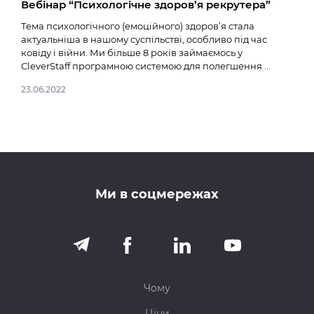
Вебінар “Психологічне здоров’я рекрутера”
Нов
Тема психологічного (емоційного) здоров’я стала
14.02
актуальніша в нашому суспільстві, особливо під час
ковіду і війни. Ми більше 8 років займаємось у
CleverStaff програмною системою для полегшення ...
23.06.2022
Ми в соцмережах
Чому
Ціни