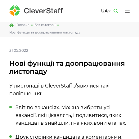
UA
Головна
Без категорії
Нові функції та доопрацювання листопаду
31.05.2022
Нові функції та доопрацювання
листопаду
У листопаді в CleverStaff з’явилися такі
поліпшення:
Звіт по вакансіях. Можна вибрати усі
вакансії, які цікавлять, і подивитися, яких
кандидатів знайшли, і на яких вони етапах.
Друк сторінки кандидата з коментарями.