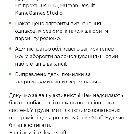
На прохання RTC, Human Result і
KamaGames Studio.
Покращено алгоритм визначення
однакових резюме, а також алгоритм
парсингу резюме.
Адміністратор облікового запису тепер
може зберегти за замовчуванням новий
набір етапів вакансії.
Виправлено деякі помилки за
зверненнями наших користувачів.
Дякуємо за вашу активність! Нам надсилають
багато побажань і прохань по поліпшень в
системі. У грудні ми підключимо додаткових
програмістів для розвитку
CleverStaff
. Будемо
більше встигати.
Ваші друзі з CleverStaff