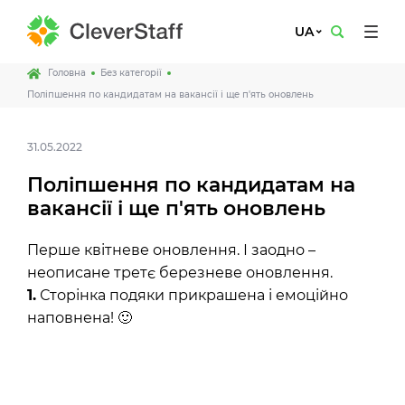
UA
Головна
Без категорії
Поліпшення по кандидатам на вакансії і ще п'ять оновлень
31.05.2022
Поліпшення по кандидатам на
вакансії і ще п'ять оновлень
Перше квітневе оновлення. І заодно –
неописане третє березневе оновлення.
1.
Сторінка подяки прикрашена і емоційно
наповнена! 🙂