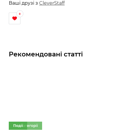
Ваші друзі з
CleverStaff
0
Рекомендовані статті
Без категорії
Події
Бе