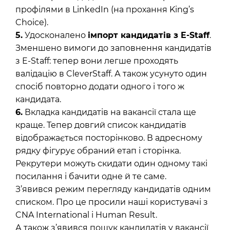
профілями в LinkedIn (на прохання King’s
Choice).
5.
Удосконалено
імпорт кандидатів з E-Staff
.
Зменшено вимоги до заповнення кандидатів
з E-Staff: тепер вони легше проходять
валідацію в CleverStaff. А також усунуто один
спосіб повторно додати одного і того ж
кандидата.
6.
Вкладка кандидатів на вакансії стала ще
краще. Тепер довгий список кандидатів
відображається посторінково. В адресному
рядку фігурує обраний етап і сторінка.
Рекрутери можуть скидати один одному такі
посилання і бачити одне й те саме.
З’явився режим перегляду кандидатів одним
списком. Про це просили наші користувачі з
CNA International і Human Result.
А також з’явився пошук кандидатів у вакансії