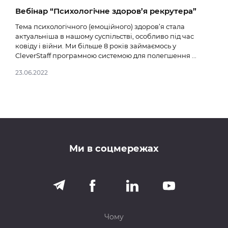
Вебінар “Психологічне здоров’я рекрутера”
Нов
Тема психологічного (емоційного) здоров’я стала
14.02
актуальніша в нашому суспільстві, особливо під час
ковіду і війни. Ми більше 8 років займаємось у
CleverStaff програмною системою для полегшення ...
23.06.2022
Ми в соцмережах
Чому