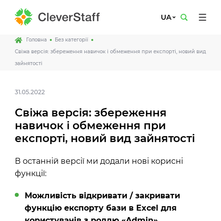
UA
Головна
Без категорії
Свіжа версія: збереження навичок і обмеження при експорті, новий вид
зайнятості
31.05.2022
Свіжа версія: збереження
навичок і обмеження при
експорті, новий вид зайнятості
В останній версії ми додали нові корисні
функції:
Можливість відкривати / закривати
функцію експорту бази в Excel для
користувачів з роллю «Admin».