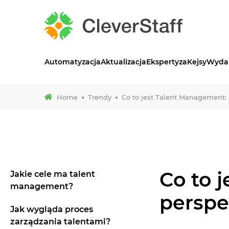
Automatyzacja
Aktualizacja
Еkspertyza
Kejsy
Wydar
Home
Trendy
Co to jest Talent Management: 
Co to 
Jakie cele ma talent
management?
persp
Jak wygląda proces
zarządzania talentami?