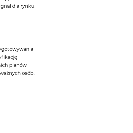
ygnał dla rynku,
rzygotowywania
fikację
nich planów
u ważnych osób.