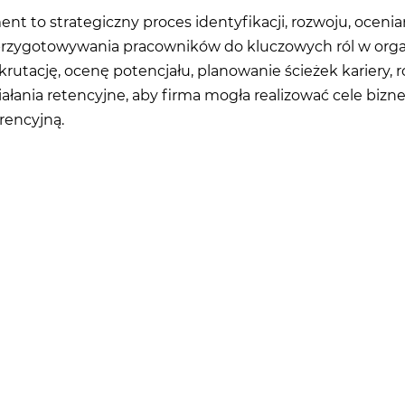
t to strategiczny proces identyfikacji, rozwoju, ocenian
przygotowywania pracowników do kluczowych ról w organ
krutację, ocenę potencjału, planowanie ścieżek kariery, 
iałania retencyjne, aby firma mogła realizować cele biz
encyjną.