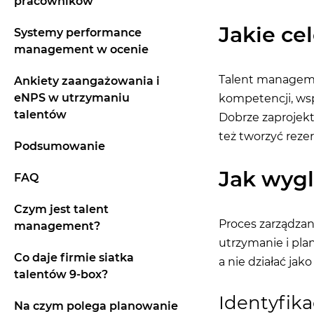
pracowników
Jakie c
Systemy performance
management w ocenie
Talent manageme
Ankiety zaangażowania i
eNPS w utrzymaniu
kompetencji, wsp
talentów
Dobrze zaprojekt
też tworzyć reze
Podsumowanie
Jak wygl
FAQ
Czym jest talent
Proces zarządzan
management?
utrzymanie i pla
Co daje firmie siatka
a nie działać jak
talentów 9-box?
Identyfika
Na czym polega planowanie