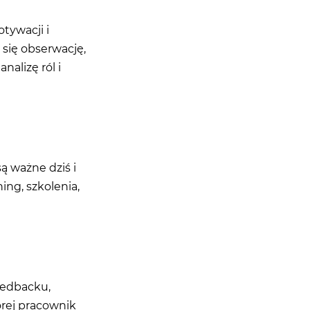
tywacji i
 się obserwację,
alizę ról i
 ważne dziś i
ing, szkolenia,
eedbacku,
órej pracownik