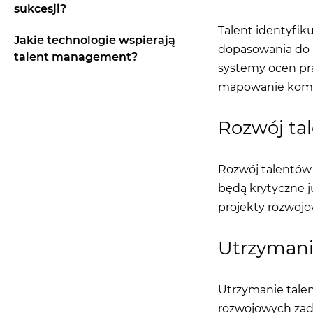
sukcesji?
Talent identyfik
Jakie technologie wspierają
dopasowania do p
talent management?
systemy ocen pra
mapowanie komp
Rozwój ta
Rozwój talentów
będą krytyczne j
projekty rozwojo
Utrzymani
Utrzymanie tale
rozwojowych zada