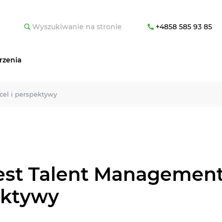
+4858 585 93 85
zenia
cel i perspektywy
jest Talent Management:
ektywy