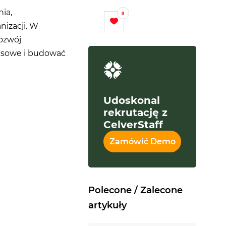
ia,
0
izacji. W
rozwój
nesowe i budować
Udoskonal
rekrutację z
CelverStaff
Zamówić Demo
Polecone / Zalecone
artykuły