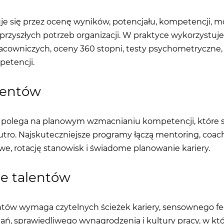
uje się przez ocenę wyników, potencjału, kompetencji, mo
rzyszłych potrzeb organizacji. W praktyce wykorzystuje
cowniczych, oceny 360 stopni, testy psychometryczne, an
etencji.
lentów
 polega na planowym wzmacnianiu kompetencji, które są
utro. Najskuteczniejsze programy łączą mentoring, coach
we, rotację stanowisk i świadome planowanie kariery.
e talentów
ntów wymaga czytelnych ścieżek kariery, sensownego f
ń, sprawiedliwego wynagrodzenia i kultury pracy, w kt