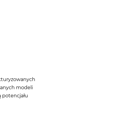
ukturyzowanych
owanych modeli
ą potencjału