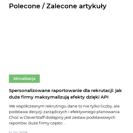
Polecone / Zalecone artykuły
Aktualizacja
Ak
Spersonalizowane raportowanie dla rekrutacji: jak
Akt
duże firmy maksymalizują efekty dzięki API
ofe
kan
We współczesnym rekrutingu dane to nie tylko liczby, ale
podstawa decyzji zarządczych i efektywnego planowania.
Nieu
Choć w CleverStaff dostępny jest zestaw podstawowych
syst
raportów, duże firmy często ...
najn
precy
14.04.2026