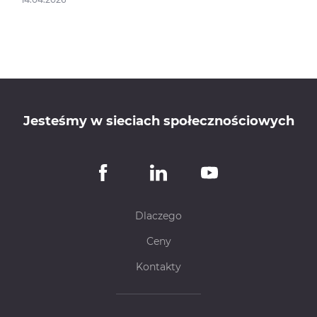
05.11
Jesteśmy w sieciach społecznościowych
Dlaczego
Ceny
Kontakty