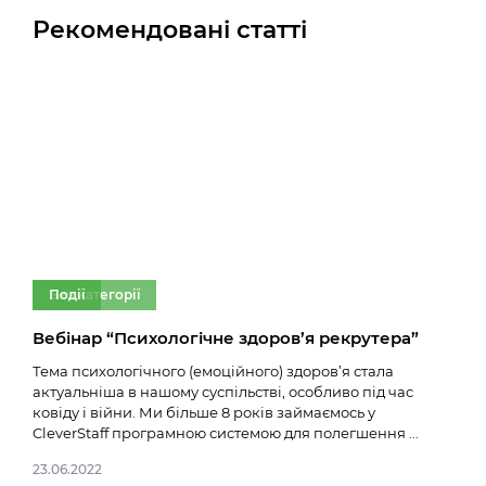
Рекомендовані статті
Без категорії
Події
Бе
Вебінар “Психологічне здоров’я рекрутера”
Нов
Тема психологічного (емоційного) здоров’я стала
14.02
актуальніша в нашому суспільстві, особливо під час
ковіду і війни. Ми більше 8 років займаємось у
CleverStaff програмною системою для полегшення ...
23.06.2022