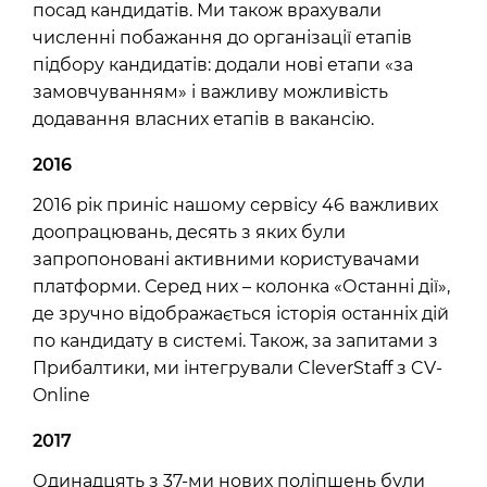
посад кандидатів. Ми також врахували
численні побажання до організації етапів
підбору кандидатів: додали нові етапи «за
замовчуванням» і важливу можливість
додавання власних етапів в вакансію.
2016
2016 рік приніс нашому сервісу 46 важливих
доопрацювань, десять з яких були
запропоновані активними користувачами
платформи. Серед них – колонка «Останні дії»,
де зручно відображається історія останніх дій
по кандидату в системі. Також, за запитами з
Прибалтики, ми інтегрували CleverStaff з CV-
Online
2017
Одинадцять з 37-ми нових поліпшень були