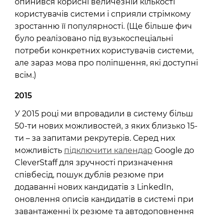
опинився корисні величезній кількості
користувачів системи і сприяли стрімкому
зростанню її популярності. (Ще більше фич
було реалізовано під вузькоспеціальні
потреби конкретних користувачів системи,
але зараз мова про поліпшення, які доступні
всім.)
2015
У 2015 році ми впровадили в систему більш
50-ти нових можливостей, з яких близько 15-
ти – за запитами рекрутерів. Серед них
можливість
підключити календар
Google до
CleverStaff для зручності призначення
співбесід, пошук дублів резюме при
додаванні нових кандидатів з LinkedIn,
оновлення описів кандидатів в системі при
завантаженні їх резюме та автодоповнення