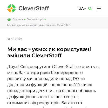
UA
Головна
Без категорії
Ми вас чуємо: як користувачі змінили CleverStaff
31.05.2022
Ми вас чуємо: як користувачі
змінили CleverStaff
Друзі! Світ, рекрутинг і CleverStaff не стоять на
місці. За чотири роки безперервного
розвитку ми впровадили понад 170-ти
додаткових функцій і поліпшень. У їх числі
понад чотири десятки – на основі побажань
до функціональності нашого софта,
отриманих від рекрутерів. Багато хто