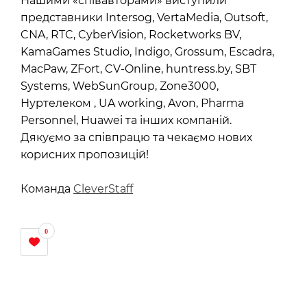
Нашими «співавторами» виступили
представники Intersog, VertaMedia, Outsoft,
CNA, RTC, CyberVision, Rocketworks BV,
KamaGames Studio, Indigo, Grossum, Escadra,
MacPaw, ZFort, CV-Online, huntress.by, SBT
Systems, WebSunGroup, Zone3000,
Нуртелеком , UA working, Avon, Pharma
Personnel, Huawei та інших компаній.
Дякуємо за співпрацю та чекаємо нових
корисних пропозицій!
Команда
CleverStaff
0