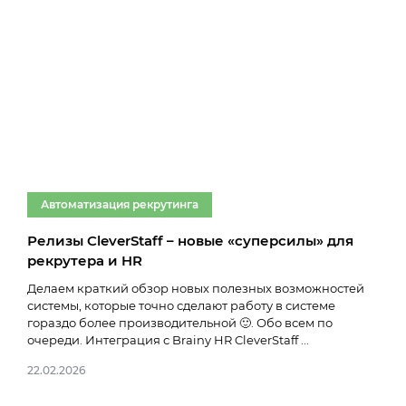
Автоматизация рекрутинга
Ав
Релизы CleverStaff – новые «суперсилы» для
Что
рекрутера и HR
Выб
(App
Делаем краткий обзор новых полезных возможностей
проц
системы, которые точно сделают работу в системе
мене
гораздо более производительной 🙂. Обо всем по
очереди. Интеграция с Brainy HR CleverStaff ...
12.01
22.02.2026