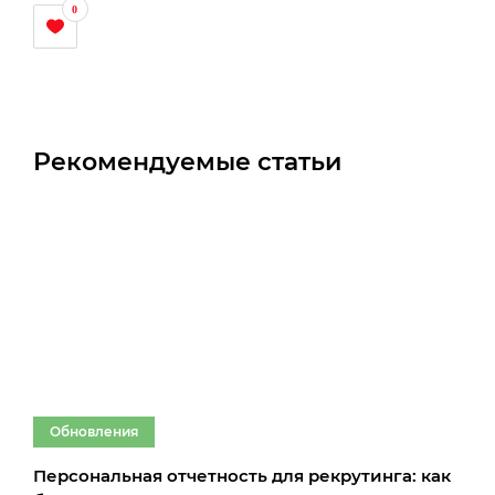
0
Рекомендуемые статьи
Обновления
О
Персональная отчетность для рекрутинга: как
Обн