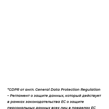
*GDPR от англ.
General Data Protection Regulation
– Регламент о защите данных, который действует
в рамках
законодательства
Е
С
о
за
щите
персональных данных
всех лиц в пределах
Е
С