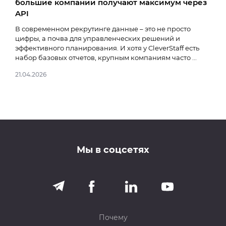
большие компании получают максимум через
рег
API
Мы п
сдел
В современном рекрутинге данные – это не просто
рел
цифры, а почва для управленческих решений и
зада
эффективного планирования. И хотя у CleverStaff есть
набор базовых отчетов, крупным компаниям часто ...
04.11
21.04.2026
Мы в соцсетях
Почему