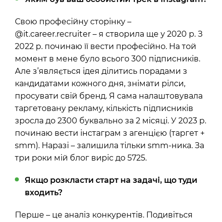
Свою професійну сторінку –
@it.career.recruiter – я створила ще у 2020 р. З
2022 р. починаю її вести професійно. На той
момент в мене було всього 300 підписників.
Але з’являється ідея ділитись порадами з
кандидатами кожного дня, знімати рілси,
просувати свій бренд. Я сама налаштовувала
таргетовану рекламу, кількість підписників
зросла до 2300 буквально за 2 місяці. У 2023 р.
починаю вести інстаграм з агенцією (таргет +
smm). Наразі – залишила тільки smm-ника. За
три роки мій блог виріс до 5725.
Якщо розкласти старт на задачі, що туди
входить?
Перше – це аналіз конкурентів. Подивіться