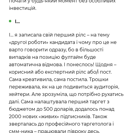
почати у будь-який момент без особливих
інвестицій.
І…
І… я записала свій перший рілс – на тему
«другої роботи» кандидата і чому про це не
варто говорити одразу, бо в більшості
випадків на позицію фултайм буде
автоматична відмова. І понеслось! Щодня –
корисний або експертний рілс або/і пост.
Сама креативила, сама постила. Трошки
переживала, як на це подивиться аудиторія,
хейтери. Але зрозуміла, що потрібно рухатись
далі. Сама налаштувала перший таргет з
бюджетом до 500 доларів, додалось понад
2000 нових «живих» підписників. Також
зверталась до професійного таргетолога і
смм-ника – працювали півроку десь.