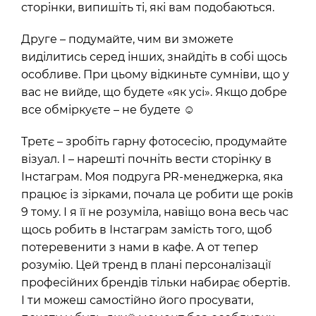
сторінки, випишіть ті, які вам подобаються.
Друге – подумайте, чим ви зможете
виділитись серед інших, знайдіть в собі щось
особливе. При цьому відкиньте сумніви, що у
вас не вийде, що будете «як усі». Якщо добре
все обміркуєте – не будете
☺
Третє – зробіть гарну фотосесію, продумайте
візуал. І – нарешті почніть вести сторінку в
Інстаграм. Моя подруга PR-менеджерка, яка
працює із зірками, почала це робити ще років
9 тому. І я її не розуміла, навіщо вона весь час
щось робить в Інстаграм замість того, щоб
потеревенити з нами в кафе. А от тепер
розумію. Цей тренд в плані персоналізації
професійних брендів тільки набирає обертів.
І ти можеш самостійно його просувати,