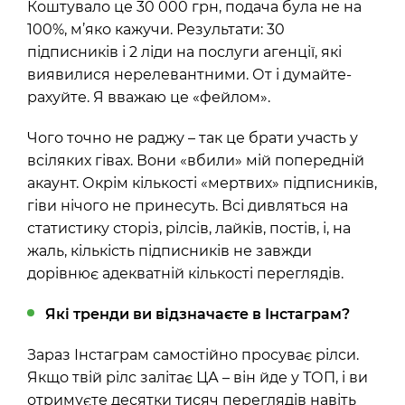
Коштувало це 30 000 грн, подача була не на
100%, м’яко кажучи. Результати: 30
підписників і 2 ліди на послуги агенції, які
виявилися нерелевантними. От і думайте-
рахуйте. Я вважаю це «фейлом».
Чого точно не раджу – так це брати участь у
всіляких гівах. Вони «вбили» мій попередній
акаунт. Окрім кількості «мертвих» підписників,
гіви нічого не принесуть. Всі дивляться на
статистику сторіз, рілсів, лайків, постів, і, на
жаль, кількість підписників не завжди
дорівнює адекватній кількості переглядів.
Які тренди ви відзначаєте в Інстаграм?
Зараз Інстаграм самостійно просуває рілси.
Якщо твій рілс залітає ЦА – він йде у ТОП, і ви
отримуєте десятки тисяч переглядів навіть