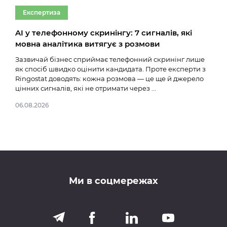
Експертиза
Ек
AI у телефонному скринінгу: 7 сигналів, які
Тим
мовна аналітика витягує з розмови
онл
Зазвичай бізнес сприймає телефонний скринінг лише
Ще к
як спосіб швидко оцінити кандидата. Проте експерти з
як т
Ringostat доводять: кожна розмова — це ще й джерело
це в
цінних сигналів, які не отримати через ...
гібр
06.08.2026
20.0
Ми в соцмережах