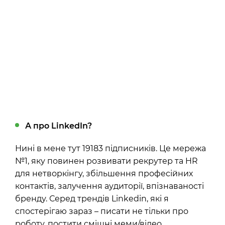
А про LinkedIn?
Нині в мене тут 19183 підписників. Це мережа
№1, яку повинен розвивати рекрутер та HR
для нетворкінгу, збільшення професійних
контактів, залучення аудиторії, впізнаваності
бренду. Серед трендів Linkedin, які я
спостерігаю зараз – писати не тільки про
роботу, постити смішні меми/відео,