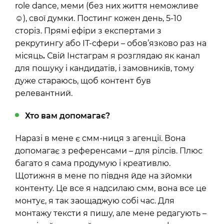
role dance, меми (без них життя неможливе
☺
), свої думки. Постинг кожен день, 5-10
сторіз. Прямі ефіри з експертами з
рекрутингу або ІТ-сфери – обов’язково раз на
місяць
.
Свій Інстаграм я розглядаю як канал
для пошуку і кандидатів, і замовників, тому
дуже стараюсь, щоб контент був
релевантний.
Хто вам допомагає?
Наразі в мене є смм-ниця з агенції. Вона
допомагає з референсами – для рілсів. Плюс
багато я сама продумую і креативлю.
Щотижня в мене по півдня йде на зйомки
контенту. Це все я надсилаю смм, вона все це
монтує, я так заощаджую собі час. Для
монтажу тексти я пишу, але мене редагують –