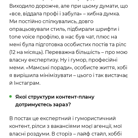
Виходило дорожче, але при цьому думати, що
«все, віддала профі і забула» – хибна думка.
Ми постійно спілкувались, довго
опрацьовували стиль, підбирали шрифти і
tone voice профілю, в нас був чат, плюс на
мені була підготовка особистих постів та рілс
(12 на місяць). Переважна більшість – про мою
власну експертизу. Ну і гумор, професійні
меми. «Мамські поради», особисте життя, хобі
я вирішила мінімізувати – цього і так вистачає
й Інстаграм.
Якої структури контент-плану
дотримуєтесь зараз?
В постах це експертний і гумористичний
контент, рілси з вакансіями моєї агенції, мої
власні роздуми. В сторіз – лайф стайл, хоббі