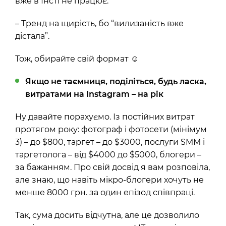
вже в Інсті не працює.
– Тренд на щирість, бо “вилизаність вже
дістала”.
Тож, обирайте свій формат
☺
Якщо не таємниця, поділіться, будь ласка,
витратами на Instagram – на рік
Ну давайте порахуємо. Із постійних витрат
протягом року: фотограф і фотосети (мінімум
3) – до $800, таргет – до $3000, послуги SMM і
таргетолога – від $4000 до $5000, блогери –
за бажанням. Про свій досвід я вам розповіла,
але знаю, що навіть мікро-блогери хочуть не
менше 8000 грн. за один епізод співпраці.
Так, сума досить відчутна, але це дозволило