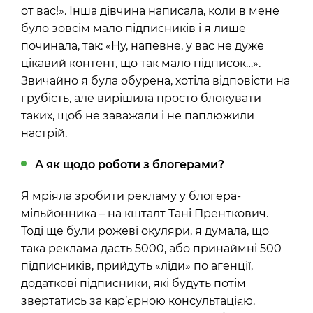
от вас!». Інша дівчина написала, коли в мене
було зовсім мало підписників і я лише
починала, так: «Ну, напевне, у вас не дуже
цікавий контент, що так мало підписок…».
Звичайно я була обурена, хотіла відповісти на
грубість, але вирішила просто блокувати
таких, щоб не заважали і не паплюжили
настрій.
А як щодо роботи з блогерами?
Я мріяла зробити рекламу у блогера-
мільйонника – на кшталт Тані Пренткович.
Тоді ще були рожеві окуляри, я думала, що
така реклама дасть 5000, або принаймні 500
підписників, прийдуть «ліди» по агенції,
додаткові підписники, які будуть потім
звертатись за кар’єрною консультацією.