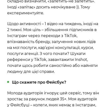
складно визначити, «залетить-не залетить».
Іноді «залітає» досить неочікуване )). Тому
експериментуйте.
Щодо активності – 1 відео на тиждень, іноді на
2 тижні. Моя ціль – збільшення підписників в
Інстаграм через переходи з ТikТok,
впізнаваність бренду, залучення нових лідів
на мої послуги, кар’єрні консультації, курси,
послуги агенції. З чого почати? Шукати
референси у TikTok, завантажити Inshot,
почати щось робити самостійно або найняти
людину для цієї справи.
Що скажете про Фейсбук?
Молода аудиторія ігнорує цей сервіс, тому він
зростає за рахунок людей 35+. Моя аудиторія
у Фейсбуці – колеги, яких немає в Інстаграм,