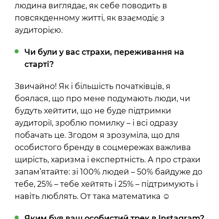
людина виглядає, як себе поводить в
повсякденному житті, як взаємодіє з
аудиторією.
Чи були у вас страхи, переживання на
старті?
Звичайно! Як і більшість початківців, я
боялася, що про мене подумають люди, чи
будуть хейтити, що не буде підтримки
аудиторії, зроблю помилку – і всі одразу
побачать це. Згодом я зрозуміла, що для
особистого бренду в соцмережах важлива
щирість, харизма і експертність. А про страхи
запам’ятайте:
зі 100% людей – 50% байдуже до
тебе, 25% – тебе хейтять і 25% – підтримують і
навіть люблять. От така математика
☺
Яким був ваш особистий трек в Instagram?