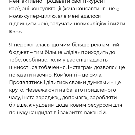
мені активно продавати свої ІТ-курси і
кар’єрні консультації (хоча консалтинг і не є
моєю супер-ціллю, але мені вдалося
підвищити чек), залучати нових «лідів» і вийти
в «+».
Я переконалась, що чим більше рекламний
бюджет – тим більше «лідів» приходить до
тебе, особливо, коли у вас співпадають
цінності, світобачення. Інстаграм дозволяє це
показати наочно. Ком’юніті – це сила.
Проявлятись і ділитись своїми думками – це
круто. Незважаючи на багато приділеного
часу, Інста заряджає, допомагає заробляти
більше, є чудовим додатковим ресурсом для
пошуку кандидатів і закриття вакансій.