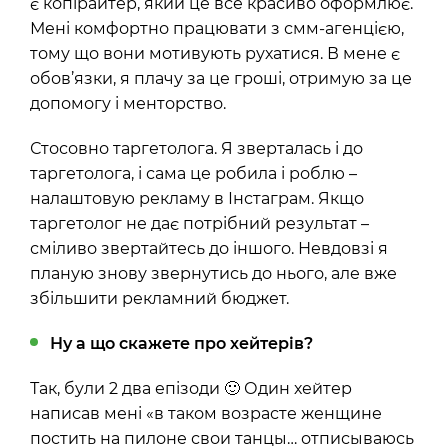
є копірайтер, який це все красиво оформлює.
Мені комфортно працювати з смм-агенцією,
тому що вони мотивують рухатися. В мене є
обов’язки, я плачу за це гроші, отримую за це
допомогу і менторство.
Стосовно таргетолога. Я зверталась і до
таргетолога, і сама це робила і роблю –
налаштовую рекламу в Інстаграм. Якщо
таргетолог не дає потрібний результат –
сміливо звертайтесь до іншого. Невдовзі я
планую знову звернутись до нього, але вже
збільшити рекламний бюджет.
Ну а що скажете про хейтерів?
Так, були 2 два епізоди 🙂 Один хейтер
написав мені «в таком возрасте женщине
постить на пилоне свои танцы… отписываюсь