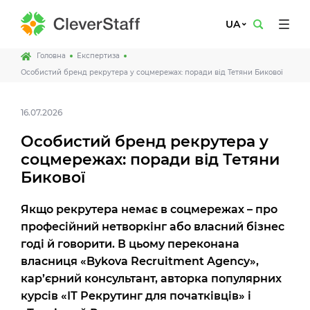
UA
Головна
Експертиза
Особистий бренд рекрутера у соцмережах: поради від Тетяни Бикової
16.07.2026
Особистий бренд рекрутера у
соцмережах: поради від Тетяни
Бикової
Якщо рекрутера немає в соцмережах – про
професійний нетворкінг або власний бізнес
годі й говорити. В цьому переконана
власниця «Bykova Recruitment Agency»,
кар’єрний консультант, авторка популярних
курсів «ІТ Рекрутинг для початківців» і