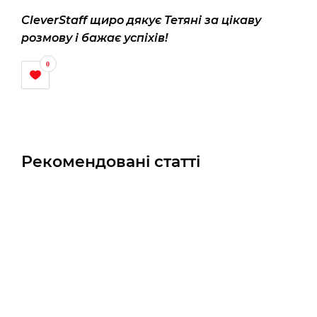
CleverStaff щиро дякує Тетяні за цікаву
розмову і бажає успіхів!
0
Рекомендовані статті