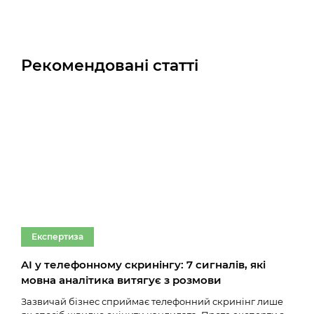
Рекомендовані статті
Експертиза
Ек
AI у телефонному скринінгу: 7 сигналів, які
Тим
мовна аналітика витягує з розмови
онл
Зазвичай бізнес сприймає телефонний скринінг лише
Ще к