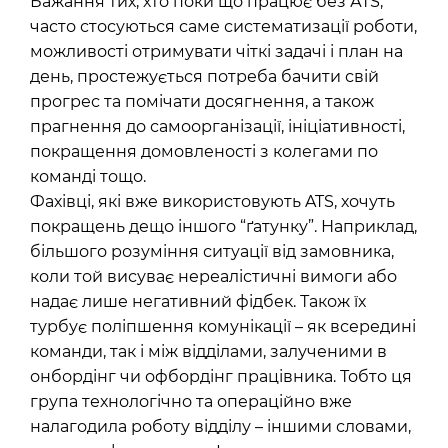
Бажання тих, хто поки що працює без АТS,
часто стосуються саме систематизації роботи,
можливості отримувати чіткі задачі і план на
день, простежується потреба бачити свій
прогрес та помічати досягнення, а також
прагнення до самоорганізації, ініціативності,
покращення домовленості з колегами по
команді тощо.
Фахівці, які вже використовують ATS, хочуть
покращень дещо іншого “ґатунку”. Наприклад,
більшого розуміння ситуації від замовника,
коли той висуває нереалістичні вимоги або
надає лише негативний фідбек. Також їх
турбує поліпшення комунікації – як всередині
команди, так і між відділами, залученими в
онбордінг чи офбордінг працівника. Тобто ця
група технологічно та операційно вже
налагодила роботу відділу – іншими словами,