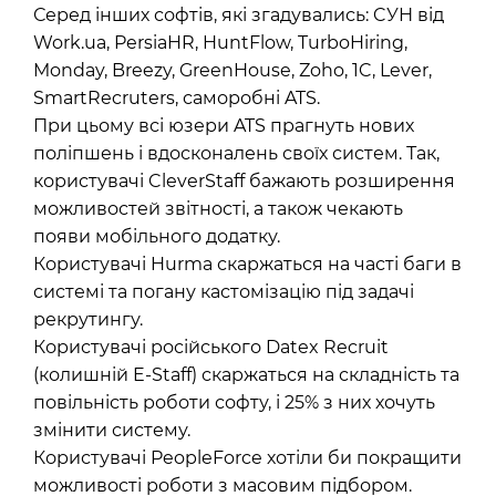
Серед інших софтів, які згадувались: CУН від
Work.ua, PersiaHR, HuntFlow, TurboHiring,
Monday, Breezy, GreenHouse, Zoho, 1C, Lever,
SmartRecruters, саморобні ATS.
При цьому всі юзери ATS прагнуть нових
поліпшень і вдосконалень своїх систем. Так,
користувачі CleverStaff бажають розширення
можливостей звітності, а також чекають
появи мобільного додатку.
Користувачі Hurma скаржаться на часті баги в
системі та погану кастомізацію під задачі
рекрутингу.
Користувачі російського Datex Recruit
(колишній E-Staff) скаржаться на складність та
повільність роботи софту, і 25% з них хочуть
змінити систему.
Користувачі PeopleForce хотіли би покращити
можливості роботи з масовим підбором.