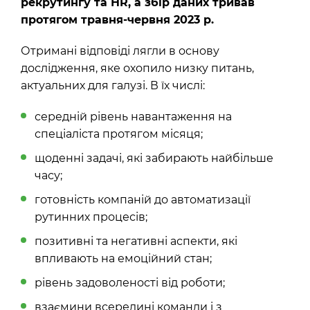
рекрутингу та НR, а збір даних тривав
протягом травня-червня 2023 р.
Отримані відповіді лягли в основу
дослідження, яке охопило низку питань,
актуальних для галузі. В їх числі:
середній рівень навантаження на
спеціаліста протягом місяця;
щоденні задачі, які забирають найбільше
часу;
готовність компаній до автоматизації
рутинних процесів;
позитивні та негативні аспекти, які
впливають на емоційний стан;
рівень задоволеності від роботи;
взаємини всередині команди і з