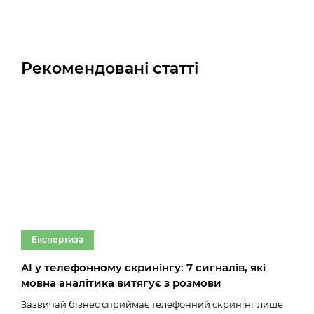
Рекомендовані статті
Експертиза
Ек
AI у телефонному скринінгу: 7 сигналів, які
Тим
мовна аналітика витягує з розмови
онл
Зазвичай бізнес сприймає телефонний скринінг лише
Ще к