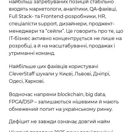
найбільш затребуваних позицій стабільно
входять маркетологи, аналітики, QA-фахівці,
Full Stack- та Frontend-розробники, HR,
спеціалісти support, дизайнери, проджект-
менеджери та “сейли”. Це говорить про те, що
ІТ-бізнес активно концентрується не лише на
розробці, а й на масштабуванні, продажах і
утриманні команд.
Найбільше цих фахівців користувачі
CleverStaff шукали у Києві, Львові, Дніпрі,
Одесі, Харкові.
Водночас напрями blockchain, big data,
FPGA/DSP – залишаються нішевими й мають
обмежений попит на українському ринку.
Дефіцит не завжди означає довгий найм