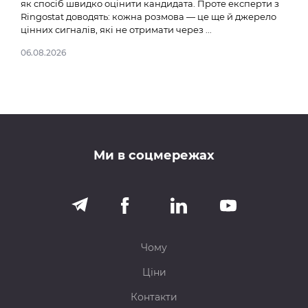
як спосіб швидко оцінити кандидата. Проте експерти з
як т
Ringostat доводять: кожна розмова — це ще й джерело
це в
цінних сигналів, які не отримати через ...
гібр
06.08.2026
20.0
Ми в соцмережах
Чому
Ціни
Контакти