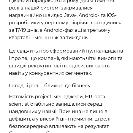
Цікавий парадокс 2025 року: деякі технічні
ролі в нашій системі закривалися
надзвичайно швидко. Java-, Android- та iOS-
розробники у першому півріччі знаходилися
за 17-19 днів, а Android-фахівці в третьому
кварталі – менш ніж за тиждень.
Це свідчить про сформований пул кандидатів
і про те, що компанії, які мають чіткі вимоги та
швидкі рекрутингові процеси, виграють
навіть у конкурентних сегментах.
Складні ролі – ближче до бізнесу
Натомість project-менеджери, HR, data
scientist стабільно залишалися серед
найдовших у наймі. Причина не лише в
дефіциті, а у високій ціні помилки: ці ролі
безпосередньо впливають на результат