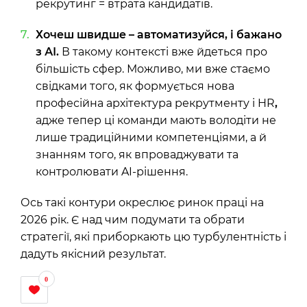
рекрутинг = втрата кандидатів.
Хочеш швидше – автоматизуйся, і бажано
з АІ.
В такому контексті вже йдеться про
більшість сфер. Можливо, ми вже стаємо
свідками того, як формується нова
професійна архітектура рекрутменту і HR
,
адже
тепер ці команди мають володіти не
лише традиційними компетенціями, а й
знанням того, як впроваджувати та
контролювати AI-рішення.
Ось такі контури окреслює ринок праці на
2026 рік. Є над чим подумати та обрати
стратегії, які приборкають цю турбулентність і
дадуть якісний результат.
0