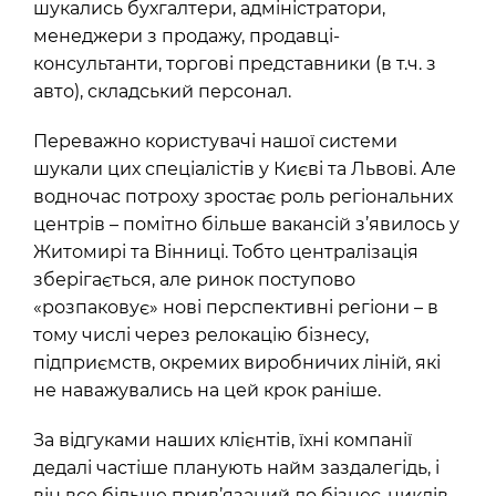
шукались бухгалтери, адміністратори,
менеджери з продажу, продавці-
консультанти, торгові представники (в т.ч. з
авто), складський персонал.
Переважно користувачі нашої системи
шукали цих спеціалістів у Києві та Львові. Але
водночас потроху зростає роль регіональних
центрів – помітно більше вакансій з’явилось у
Житомирі та Вінниці. Тобто централізація
зберігається, але ринок поступово
«розпаковує» нові перспективні регіони – в
тому числі через релокацію бізнесу,
підприємств, окремих виробничих ліній, які
не наважувались на цей крок раніше.
За відгуками наших клієнтів, їхні компанії
дедалі частіше планують найм заздалегідь, і
він все більше прив’язаний до бізнес-циклів,