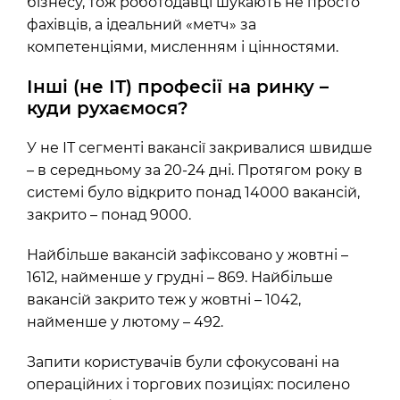
бізнесу, тож роботодавці шукають не просто
фахівців, а ідеальний «метч» за
компетенціями, мисленням і цінностями.
Інші (не ІТ) професії на ринку –
куди рухаємося?
У не ІТ сегменті вакансії закривалися швидше
– в середньому за 20-24 дні. Протягом року в
системі було відкрито понад 14000 вакансій,
закрито – понад 9000.
Найбільше вакансій зафіксовано у жовтні –
1612, найменше у грудні – 869. Найбільше
вакансій закрито теж у жовтні – 1042,
найменше у лютому – 492.
Запити користувачів були сфокусовані на
операційних і торгових позиціях: посилено