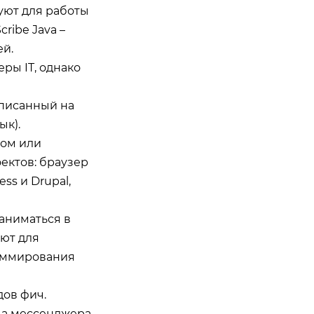
уют для работы
ribe Java –
й.
ры IT, однако
аписанный на
ык).
дом или
ектов: браузер
ss и Drupal,
аниматься в
ют для
раммирования
дов фич.
ча мессенджера