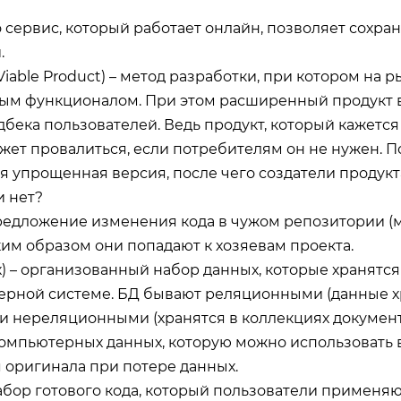
 сервис, который работает онлайн, позволяет сохра
.
iable Product) – метод разработки, при котором на 
вым функционалом. При этом расширенный продукт
дбека пользователей. Ведь продукт, который кажетс
жет провалиться, если потребителям он не нужен. П
я упрощенная версия, после чего создатели продукт
и нет?
редложение изменения кода в чужом репозитории (
ким образом они попадают к хозяевам проекта.
) – организованный набор данных, которые хранятс
ерной системе. БД бывают реляционными (данные х
 и нереляционными (хранятся в коллекциях документ
компьютерных данных, которую можно использовать 
 оригинала при потере данных.
абор готового кода, который пользователи применяю