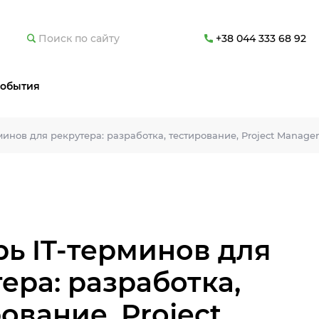
+38 044 333 68 92
обытия
минов для рекрутера: разработка, тестирование, Project Managem
ь IT-терминов для
ера: разработка,
ование, Project