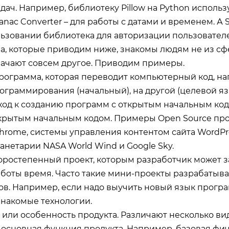
дач. Например, библиотеку Pillow на Python использ
anac Converter – для работы с датами и временем. А Sc
льзовании библиотека для авторизации пользователе
а, которые приводим ниже, знакомы людям не из сфе
начают совсем другое. Приводим примеры.
рограмма, которая переводит компьютерный код, н
ограммирования (начальный), на другой (целевой яз
ход к созданию программ с открытым начальным ко
крытым начальным кодом. Примеры Open Source про
 Chrome, системы управления контентом сайта WordPre
анетарии NASA World Wind и Google Sky.
оростепенный проект, которым разработчик может з
аботы время. Часто такие мини-проекты разрабатыва
ов. Например, если надо выучить новый язык прог
знакомые технологии.
 или особенность продукта. Различают несколько ви
 основная функция продукта. Например, базовая фи