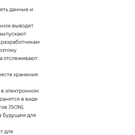
нять данные и
рынок выводят
 выпускают
я разработчикам
оэтому
а отслеживают:
месте хранения
я в электронном
ранятся в виде
ов JSON).
в будущем для
т для