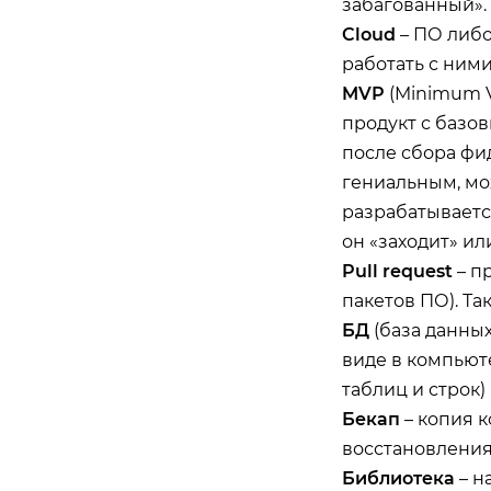
забагованный».
Cloud
– ПО либо
работать с ними
MVP
(Minimum V
продукт с базо
после сбора фи
гениальным, мо
разрабатываетс
он «заходит» ил
Pull request
– п
пакетов ПО). Та
БД
(база данных
виде в компьют
таблиц и строк)
Бекап
– копия 
восстановления
Библиотека
– н