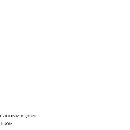
отанным кодом.
ишком