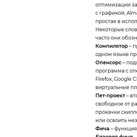
оптимизации за
с графикой, Alm
простая в испо
Некоторые слов
часто они обоз
Компилятор
– п
одном языке пр
Опенсорс
– под
программа с от
Firefox, Google
виртуальные пл
Пет-проект
– вт
свободное от р
прокачки скилл
или освоить не
Фича
– функция
Базовая фича
–