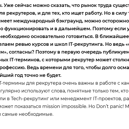
. Уже сейчас можно сказать, что рынок труда сущес
я рекрутеров, и для тех, кто ищет работу. Но в силу 
 имеет международный бэкграунд, можно осторожно 
но функционировать и в дальнейшем. Поэтому если у
– необходимо основательно готовиться. В ближайше
лаем ревью курсов и школ IT-рекрутинга. Но ведь «
ям», согласны? Поэтому в первую очередь публикуе
ых IT-терминов, с которыми рекрутер может столкн
рофессию. Ведь времени для того, чтобы долго осм
йший год точно не будет.
T-термины для рекрутера очень важны в работе с кан
улярно используют слова, понятные только тем, кто 
и в Tech-рекрутинг или менеджмент IT-проектов, раз
жет показаться mission impossible. Но Don’t panic!
 самые необходимые.