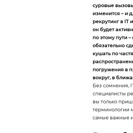
суровые вызовы
изменится – и дл
рекрутинг в IT
он будет актив
по этому пути 
обязательно сде
кушать по част
распространенн
погружения в п
вокруг, в ближа
Без сомнения, I
специалисты рег
вы только пришл
терминологии мо
самые важные и