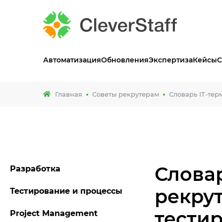
Автоматизация
Обновления
Экспертиза
Кейсы
С
Главная
Советы рекрутерам
Словарь IT-тер
Словар
Разработка
рекрут
Тестирование и процессы
тестир
Project Management