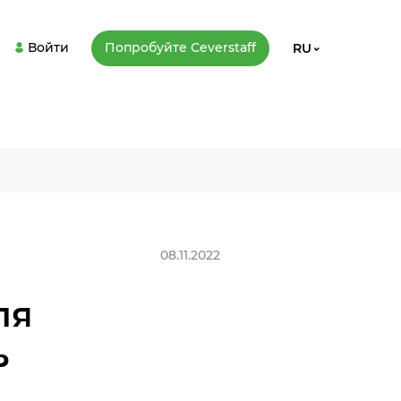
Войти
Попробуйте Сeverstaff
RU
08.11.2022
ля
ь