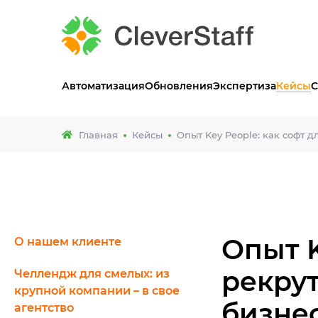
Автоматизация
Обновления
Экспертиза
Кейсы
С
Главная
Кейсы
Опыт Key People: как софт 
Опыт K
О нашем клиенте
рекру
Челлендж для смелых: из
крупной компании – в свое
бизне
агентство