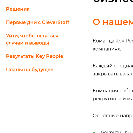
Решения
О нашем
Первые дни с CleverStaff
Уйти, чтобы остаться:
Команда
Key Pe
случаи и выводы
компаниях.
Результаты Key People
Каждый специал
Планы на будущее
закрывать вака
Компания работа
рекрутинга и м
Основные напр
Рекрутинг и 