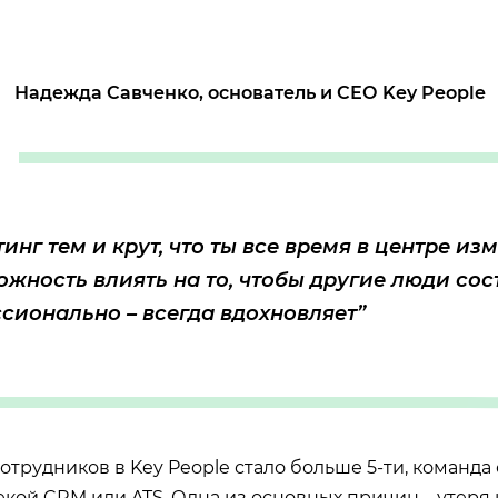
Надежда Савченко, основатель и СЕО Key People
инг тем и крут, что ты все время в центре из
ожность влиять на то, чтобы другие люди со
сионально – всегда вдохновляет”
 сотрудников в Key People стало больше 5-ти, команда 
екой CRM или ATS. Одна из основных причин – утеря