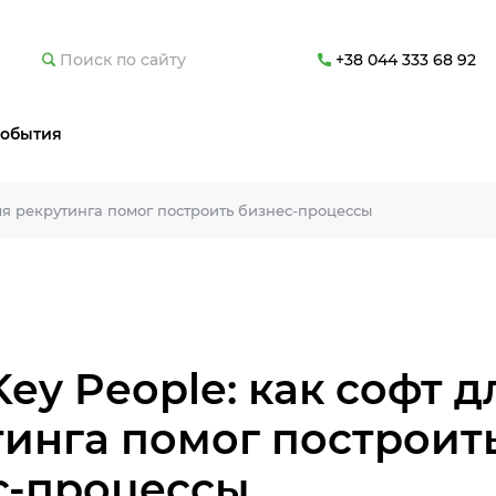
+38 044 333 68 92
обытия
для рекрутинга помог построить бизнес-процессы
ey People: как софт д
тинга помог построит
с-процессы