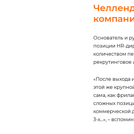
Челленд
компании
Основатель и р
позиции HR-дир
количеством пер
рекрутинговое 
«После выхода и
этой же крупной
сама, как фрила
сложных позици
коммерческой д
3-х…», – вспоми