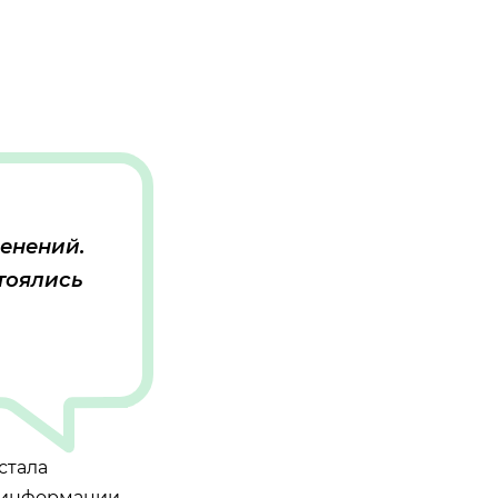
менений.
стоялись
стала
 информации.