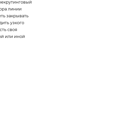
 рекрутинговый
тора линии
еть закрывать
дить узкого
сть своя
ой или иной