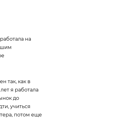
 работала на
ьшим
ое
н так, как в
лет я работала
ынок до
ти, учиться
тера, потом еще