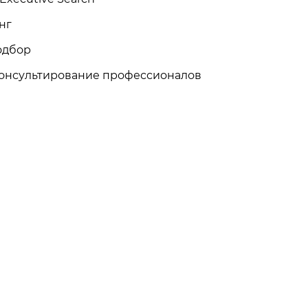
нг
одбор
онсультирование профессионалов