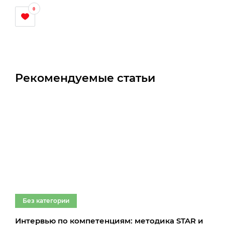
0
Рекомендуемые статьи
Без категории
Бе
Интервью по компетенциям: методика STAR и
Про