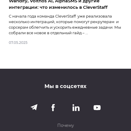
Wandify, Voithos AI, AlphaSMS и другие
7 п
интеграции: что изменилось в CleverStaff
Что 
деп
С начала года команда CleverStaff уже реализовала
авто
несколько интеграций, которые помогут рекрутерам и
Дав
сорсерам облегчить и ускорить ежедневные задачи. Мы
руко
собрали все новое в отдельный гайд – ...
25.0
07.05.2025
Мы в соцсетях
Почему