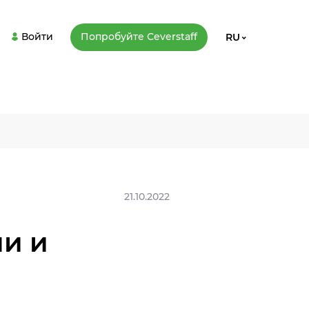
Войти
Попробуйте Сeverstaff
RU
21.10.2022
ми и