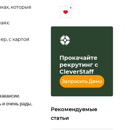
ках, которые
0
аях:
р, с картой
Прокачайте
рекрутинг с
CleverStaff
Запросить Демо
вакансии.
 и очень рады,
Рекомендуемые
статьи