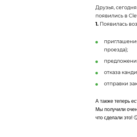
Друзья, сегодн
появились в Cle
1.
Появилась возм
приглашения
проезда);
предложения
отказа канди
отправки зак
А также теперь е
Мы получили очен
что сделали это! 