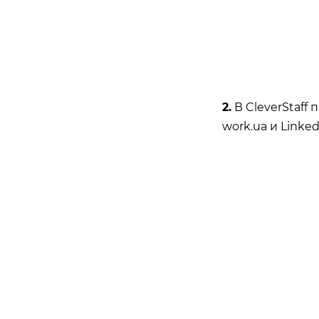
2.
В CleverStaff 
work.ua и Linke