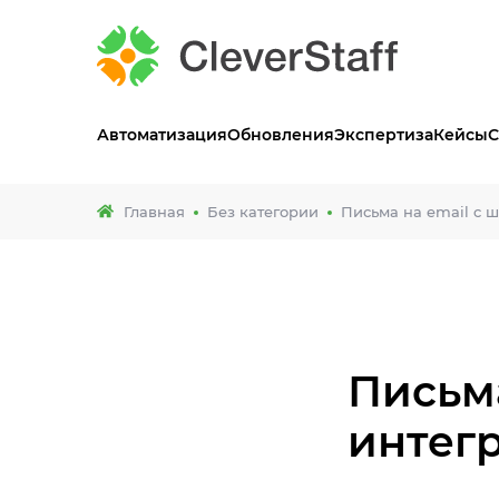
Автоматизация
Обновления
Экспертиза
Кейсы
С
Главная
Без категории
Письма на email c 
Письма
интегр