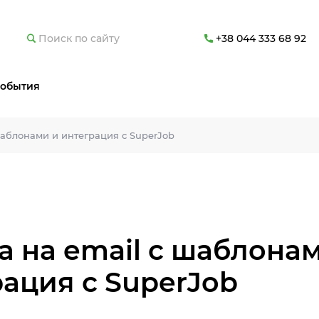
+38 044 333 68 92
обытия
шаблонами и интеграция с SuperJob
 на email c шаблона
ация с SuperJob