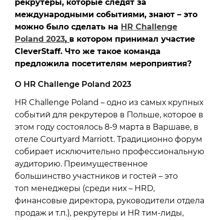
рекрутеры,
которые следят
за
м
еждународными событиями
, знают – это
можно было
сделать
на
HR Challenge
Poland 2023
,
в
котором принимал участие
CleverStaff.
Чт
о ж
е
такое команда
предложила посетителям мероприятия
?
О HR Challenge Poland 2023
HR Challenge Poland – одно из самых крупных
событий для рекрутеров в Польше, которое в
этом году состоялось 8-9 марта в Варшаве, в
отеле Courtyard Marriott. Традиционно форум
собирает исключительно профессиональную
аудиторию. Преимущественное
большинство участников и гостей – это
топ менеджеры (среди них – HRD,
финансовые директора, руководители отдела
продаж и т.п.), рекрутеры и HR тим-лиды,