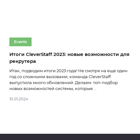
Events
Ev
Итоги CleverStaff 2023: новые возможности для
Вор
рекрутера
рек
год
Итак, подводим итоги 2023 года! Не смотря на еще один
год со сложными вызовами, команда CleverStaff
Дру
выпустила много обновлений. Делаем топ-подбор
«Эво
новых возможностей системы, которые ...
изме
2023
10.01.2024
27.0