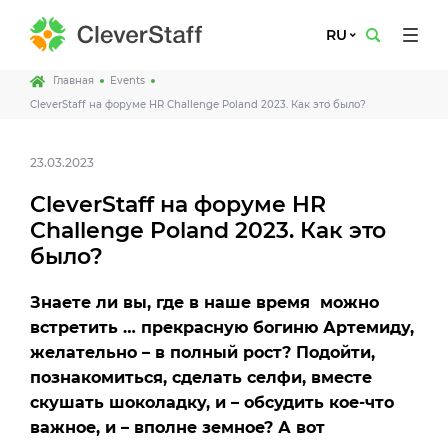
RU
Главная
Events
CleverStaff на форуме HR Challenge Poland 2023. Как это было?
23.03.2023
CleverStaff на форуме HR
Challenge Poland 2023. Как это
было?
Знаете ли вы
,
г
де в наш
е время
можно
встретить …
прекрасную
богиню Артемиду,
желательно
– в по
лный рост
? П
одойти
,
познакомиться,
сделать
селфи,
вместе
скушать
шоколадку, и – об
судить кое-что
важ
ное
, и –
вполне
земн
о
е? А
в
от