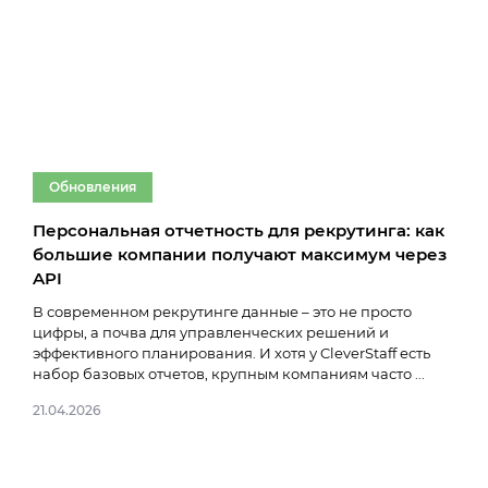
Обновления
О
Персональная отчетность для рекрутинга: как
Обн
большие компании получают максимум через
рег
API
Мы п
сдел
В современном рекрутинге данные – это не просто
рел
цифры, а почва для управленческих решений и
зада
эффективного планирования. И хотя у CleverStaff есть
набор базовых отчетов, крупным компаниям часто ...
04.11
21.04.2026